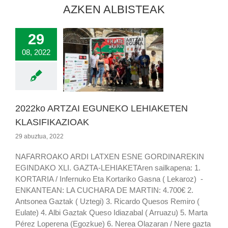
AZKEN ALBISTEAK
29
08, 2022
2022ko ARTZAI EGUNEKO LEHIAKETEN
KLASIFIKAZIOAK
29 abuztua, 2022
NAFARROAKO ARDI LATXEN ESNE GORDINAREKIN
EGINDAKO XLI. GAZTA-LEHIAKETAren sailkapena: 1.
KORTARIA / Infernuko Eta Kortariko Gasna ( Lekaroz) -
ENKANTEAN: LA CUCHARA DE MARTIN: 4.700€ 2.
Antsonea Gaztak ( Uztegi) 3. Ricardo Quesos Remiro (
Eulate) 4. Albi Gaztak Queso Idiazabal ( Arruazu) 5. Marta
Pérez Loperena (Egozkue) 6. Nerea Olazaran / Nere gazta