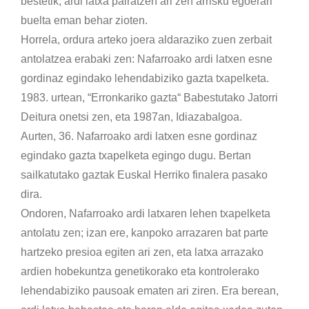
bestetik, ardi latxa pairatzen ari zen arrisku egoerari
buelta eman behar zioten.
Horrela, ordura arteko joera aldaraziko zuen zerbait
antolatzea erabaki zen: Nafarroako ardi latxen esne
gordinaz egindako lehendabiziko gazta txapelketa.
1983. urtean, “Erronkariko gazta“ Babestutako Jatorri
Deitura onetsi zen, eta 1987an, Idiazabalgoa.
Aurten, 36. Nafarroako ardi latxen esne gordinaz
egindako gazta txapelketa egingo dugu. Bertan
sailkatutako gaztak Euskal Herriko finalera pasako
dira.
Ondoren, Nafarroako ardi latxaren lehen txapelketa
antolatu zen; izan ere, kanpoko arrazaren bat parte
hartzeko presioa egiten ari zen, eta latxa arrazako
ardien hobekuntza genetikorako eta kontrolerako
lehendabiziko pausoak ematen ari ziren. Era berean,