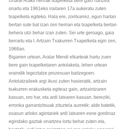
Uharte Arakil herriak txapelketa bere gain hartzea
onartu eta 1961eko irailaren 17a aukeratu zuten
txapelketa egiteko. Hala ere, zoritxarrez, egun hartan
bertan sute bat izan zen herrian eta txapelketa bertan
behera utzi behar izan zuten. Sei urte geroago, gaia
berrartu eta I. Artzain Txakurren Txapelketa egin zen,
1968an.
Bigarren urtean, Aralar Mendi elkarteak hartu zuen
bere gain txapelketaren antolaketa, lehen urtean
oraindik legeztatze prozesuan baitzegoen.
Antolatzaileek argi ikusi zuten hasieratik, artzain
txakurren erakusketa egiteaz gain, artzaintzaren
kasuan, oro har, eta ardi latxaren kasuan, bereziki,
erronka garrantzitsuak zituztela aurretik: alde batetik,
osasun arloko agintariek ardi latxaren esne gordinaz
egindako gaztak onartzea lortu behar zuten eta,