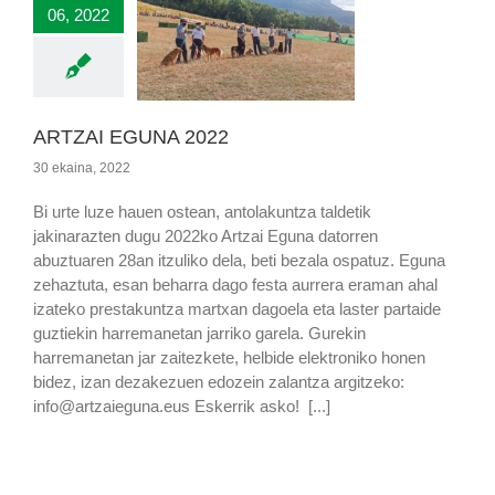
06, 2022
ARTZAI EGUNA 2022
30 ekaina, 2022
Bi urte luze hauen ostean, antolakuntza taldetik
jakinarazten dugu 2022ko Artzai Eguna datorren
abuztuaren 28an itzuliko dela, beti bezala ospatuz. Eguna
zehaztuta, esan beharra dago festa aurrera eraman ahal
izateko prestakuntza martxan dagoela eta laster partaide
guztiekin harremanetan jarriko garela. Gurekin
harremanetan jar zaitezkete, helbide elektroniko honen
bidez, izan dezakezuen edozein zalantza argitzeko:
info@artzaieguna.eus Eskerrik asko! [...]