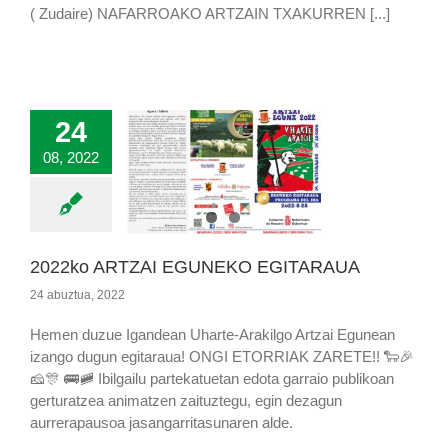
( Zudaire) NAFARROAKO ARTZAIN TXAKURREN [...]
24
08, 2022
2022ko ARTZAI EGUNEKO EGITARAUA
24 abuztua, 2022
Hemen duzue Igandean Uharte-Arakilgo Artzai Egunean
izango dugun egitaraua! ONGI ETORRIAK ZARETE!! 🐑🎉
🧀🎊 🚌🚞 Ibilgailu partekatuetan edota garraio publikoan
gerturatzea animatzen zaituztegu, egin dezagun
aurrerapausoa jasangarritasunaren alde.