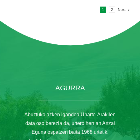
1
2
Next
AGURRA
Abuztuko azken igandea Uharte-Arakilen
data oso berezia da, urtero herrian Artzai
Eguna ospatzen baita 1968 urtetik,