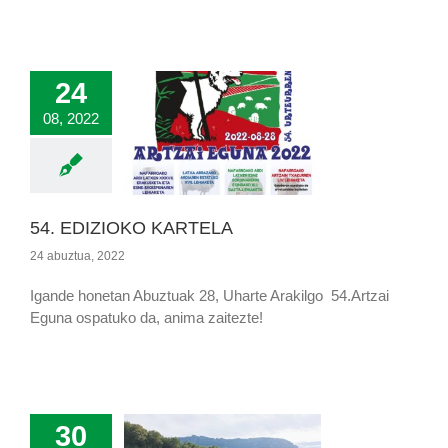
24
08, 2022
54. EDIZIOKO KARTELA
24 abuztua, 2022
Igande honetan Abuztuak 28, Uharte Arakilgo 54.Artzai
Eguna ospatuko da, anima zaitezte!
30