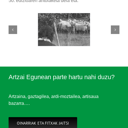
50. edizioaren antolaketa dela eta.
Artzai Egunean parte hartu nahi duzu?
Artzaina, gaztagilea, ardi-moztailea, artisaua
bazarra….
OINARRIAK ETA FITXAK JAITSI