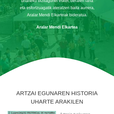
uharteko bizilagunei esker, beraien lana
eta esfortzuagatik ateratzen baita aurrera,
Aralar Mendi Elkarteak bideratua.
Aralar Mendi Elkartea
ARTZAI EGUNAREN HISTORIA
UHARTE ARAKILEN