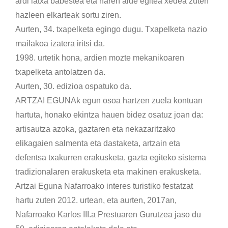
ardi latxa babestea eta haren alde egitea xedea zuten
hazleen elkarteak sortu ziren.
Aurten, 34. txapelketa egingo dugu. Txapelketa nazio
mailakoa izatera iritsi da.
1998. urtetik hona, ardien mozte mekanikoaren
txapelketa antolatzen da.
Aurten, 30. edizioa ospatuko da.
ARTZAI EGUNAk egun osoa hartzen zuela kontuan
hartuta, honako ekintza hauen bidez osatuz joan da:
artisautza azoka, gaztaren eta nekazaritzako
elikagaien salmenta eta dastaketa, artzain eta
defentsa txakurren erakusketa, gazta egiteko sistema
tradizionalaren erakusketa eta makinen erakusketa.
Artzai Eguna Nafarroako interes turistiko festatzat
hartu zuten 2012. urtean, eta aurten, 2017an,
Nafarroako Karlos III.a Prestuaren Gurutzea jaso du