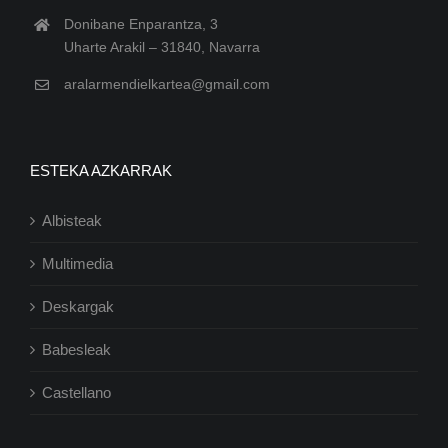
Donibane Enparantza, 3
Uharte Arakil – 31840, Navarra
aralarmendielkartea@gmail.com
ESTEKA AZKARRAK
Albisteak
Multimedia
Deskargak
Babesleak
Castellano