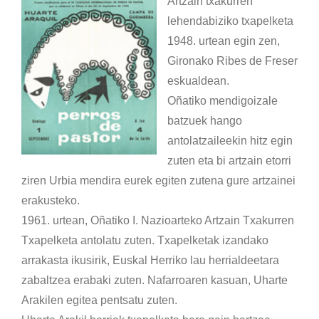
Artzain txakurren
lehendabiziko txapelketa
1948. urtean egin zen,
Gironako Ribes de Freser
eskualdean.
Oñatiko mendigoizale
batzuek hango
antolatzaileekin hitz egin
zuten eta bi artzain etorri
ziren Urbia mendira eurek egiten zutena gure artzainei
erakusteko.
1961. urtean, Oñatiko I. Nazioarteko Artzain Txakurren
Txapelketa antolatu zuten. Txapelketak izandako
arrakasta ikusirik, Euskal Herriko lau herrialdeetara
zabaltzea erabaki zuten. Nafarroaren kasuan, Uharte
Arakilen egitea pentsatu zuten.