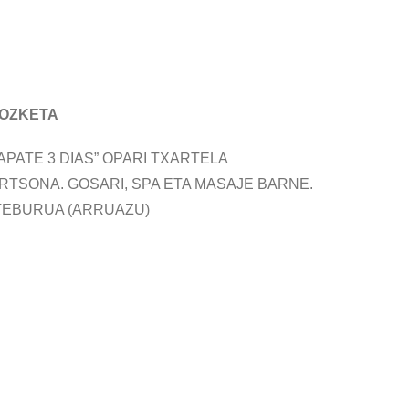
ZOZKETA
APATE 3 DIAS” OPARI TXARTELA
RTSONA. GOSARI, SPA ETA MASAJE BARNE.
TEBURUA (ARRUAZU)