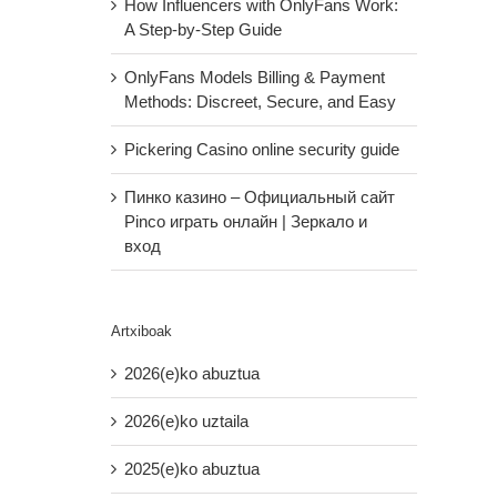
How Influencers with OnlyFans Work:
A Step‑by‑Step Guide
OnlyFans Models Billing & Payment
Methods: Discreet, Secure, and Easy
Pickering Casino online security guide
Пинко казино – Официальный сайт
Pinco играть онлайн | Зеркало и
вход
Artxiboak
2026(e)ko abuztua
2026(e)ko uztaila
2025(e)ko abuztua