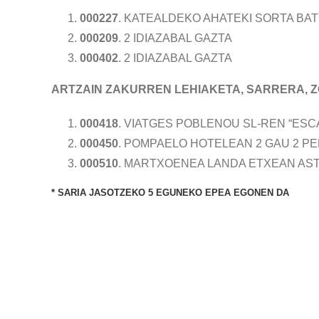
000227
. KATEALDEKO AHATEKI SORTA BAT
000209
. 2 IDIAZABAL GAZTA
000402
. 2 IDIAZABAL GAZTA
ARTZAIN ZAKURREN LEHIAKETA, SARRERA, 
000418
. VIATGES POBLENOU SL-REN “ESC
000450
. POMPAELO HOTELEAN 2 GAU 2 PE
000510
. MARTXOENEA LANDA ETXEAN AS
* SARIA JASOTZEKO 5 EGUNEKO EPEA EGONEN DA