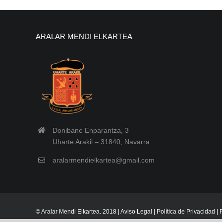
ARALAR MENDI ELKARTEA
Donibane Enparantza, 3
Uharte Arakil – 31840, Navarra
aralarmendielkartea@gmail.com
© Aralar Mendi Elkartea. 2018 |
Aviso Legal
|
Política de Privacidad
|