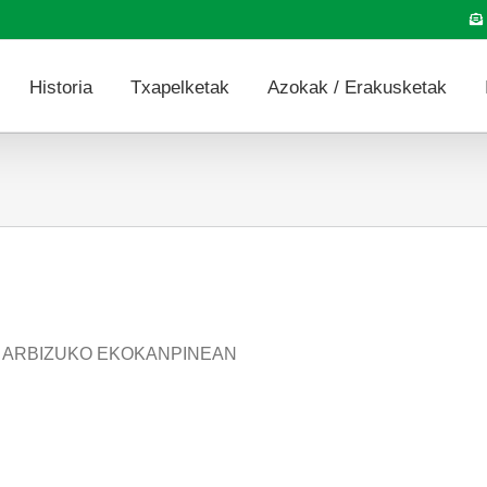
Historia
Txapelketak
Azokak / Erakusketak
N ARBIZUKO EKOKANPINEAN