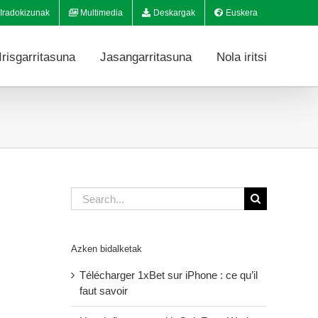
Iradokizunak
Multimedia
Deskargak
Euskera
Irisgarritasuna
Jasangarritasuna
Nola iritsi
Search
for:
Azken bidalketak
Télécharger 1xBet sur iPhone : ce qu’il
faut savoir