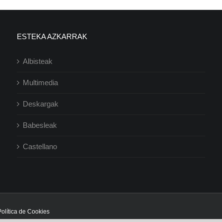
ESTEKA AZKARRAK
Albisteak
Multimedia
Deskargak
Babesleak
Castellano
Política de Cookies