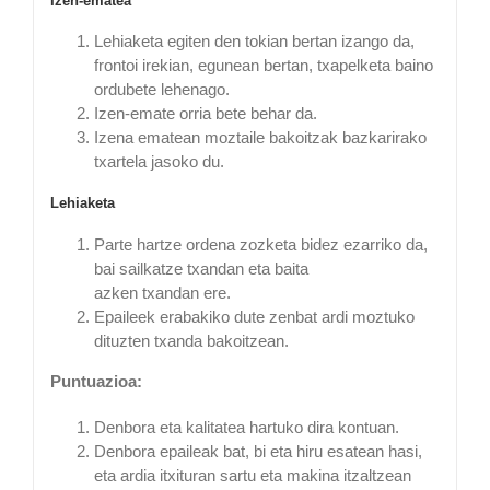
Izen-ematea
Lehiaketa egiten den tokian bertan izango da,
frontoi irekian, egunean bertan, txapelketa baino
ordubete lehenago.
Izen-emate orria bete behar da.
Izena ematean moztaile bakoitzak bazkarirako
txartela jasoko du.
Lehiaketa
Parte hartze ordena zozketa bidez ezarriko da,
bai sailkatze txandan eta baita
azken txandan ere.
Epaileek erabakiko dute zenbat ardi moztuko
dituzten txanda bakoitzean.
Puntuazioa:
Denbora eta kalitatea hartuko dira kontuan.
Denbora epaileak bat, bi eta hiru esatean hasi,
eta ardia itxituran sartu eta makina itzaltzean