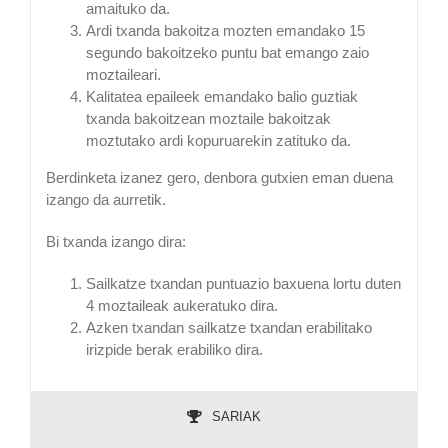
amaituko da.
Ardi txanda bakoitza mozten emandako 15
segundo bakoitzeko puntu bat emango zaio
moztaileari.
Kalitatea epaileek emandako balio guztiak
txanda bakoitzean moztaile bakoitzak
moztutako ardi kopuruarekin zatituko da.
Berdinketa izanez gero, denbora gutxien eman duena
izango da aurretik.
Bi txanda izango dira:
Sailkatze txandan puntuazio baxuena lortu duten
4 moztaileak aukeratuko dira.
Azken txandan sailkatze txandan erabilitako
irizpide berak erabiliko dira.
SARIAK