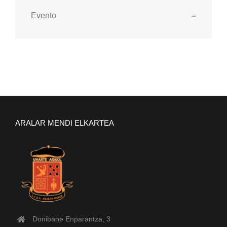
Evento
–
ARALAR MENDI ELKARTEA
Donibane Enparantza, 3