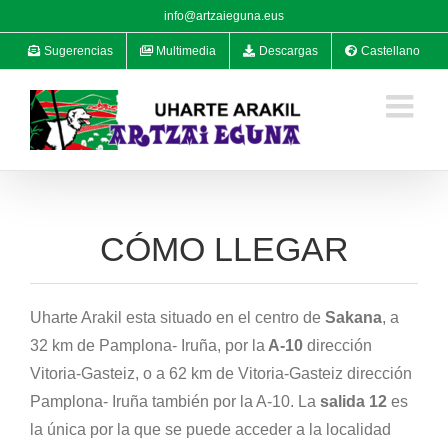
Saltar
info@artzaieguna.eus
al
Sugerencias
Multimedia
Descargas
Castellano
contenido
CÓMO LLEGAR
Uharte Arakil esta situado en el centro de
Sakana
, a
32 km de Pamplona- Iruña, por la
A-10
dirección
Vitoria-Gasteiz, o a 62 km de Vitoria-Gasteiz dirección
Pamplona- Iruña también por la A-10. La
salida 12
es
la única por la que se puede acceder a la localidad