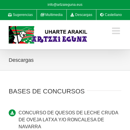
Saltar
info@artzaieguna.eus
al
Sugerencias
Multimedia
Descargas
Castellano
contenido
Descargas
BASES DE CONCURSOS
CONCURSO DE QUESOS DE LECHE CRUDA
DE OVEJA LATXA Y/O RONCALESA DE
NAVARRA