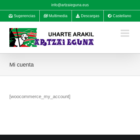
Saltar
info@artzaieguna.eus
al
Sugerencias
Multimedia
Descargas
Castellano
contenido
Mi cuenta
[woocommerce_my_account]